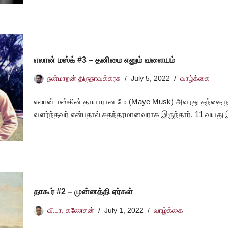
எலான் மஸ்க் #3 – தனிமை எனும் வளையம்
நன்மாறன் திருநாவுக்கரசு
July 5, 2022
வாழ்க்கை
எலான் மஸ்கின் தாயாரான மே (Maye Musk) அவரது தந்தை ந
வளர்ந்தவர் என்பதால் சுதந்தரமானவராக இருந்தார். 11 வயத
தாகூர் #2 – முன்னத்தி ஏர்கள்
வீ.பா. கணேசன்
July 1, 2022
வாழ்க்கை