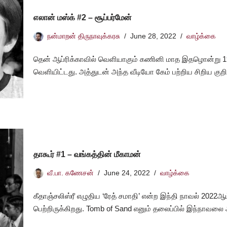
எலான் மஸ்க் #2 – சூப்பர்மேன்
நன்மாறன் திருநாவுக்கரசு
June 28, 2022
வாழ்க்கை
தென் ஆப்ரிக்காவில் வெளியாகும் கணினி மாத இதழொன்று 19
வெளியிட்டது. அத்துடன் அந்த வீடியோ கேம் பற்றிய சிறிய குறி
தாகூர் #1 – வங்கத்தின் மீகாமன்
வீ.பா. கணேசன்
June 24, 2022
வாழ்க்கை
கீதாஞ்சலிஸ்ரீ எழுதிய ‘ரேத் சமாதி’ என்ற இந்தி நாவல் 2022ஆ
பெற்றிருக்கிறது. Tomb of Sand எனும் தலைப்பில் இந்நாவலை