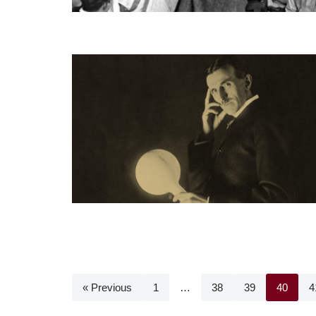
« Previous
1
…
38
39
40
4