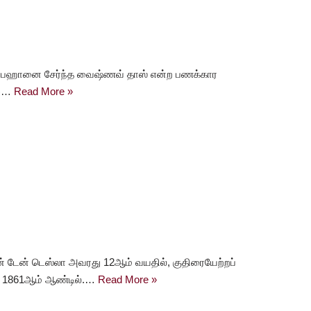
ாபஹானை சேர்ந்த வைஷ்ணவ் தாஸ் என்ற பணக்கார
ு)…
Read More »
் டேன் டெஸ்லா அவரது 12ஆம் வயதில், குதிரையேற்றப்
து 1861ஆம் ஆண்டில்.…
Read More »