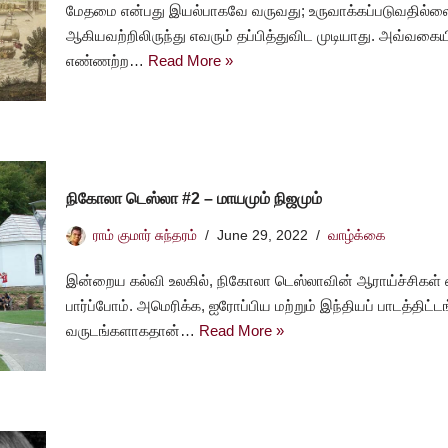
மேதமை என்பது இயல்பாகவே வருவது; உருவாக்கப்படுவதில்லை. 
ஆகியவற்றிலிருந்து எவரும் தப்பித்துவிட முடியாது. அவ்வகையி
எண்ணற்ற…
Read More »
நிகோலா டெஸ்லா #2 – மாயமும் நிஜமும்
ராம் குமார் சுந்தரம்
June 29, 2022
வாழ்க்கை
இன்றைய கல்வி உலகில், நிகோலா டெஸ்லாவின் ஆராய்ச்சிகள் எ
பார்ப்போம். அமெரிக்க, ஐரோப்பிய மற்றும் இந்தியப் பாடத்திட்ட
வருடங்களாகதான்…
Read More »