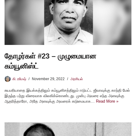
தோழர்கள் #23 – முழுமையான
கம்யூனிஸ்ட்
கி. ரமேஷ்
November 29, 2022
அரசியல்
சுயமரியாதை இயக்கத்திலும் கம்யூனிசத்திலும் ஈடுபட்ட ஜீவாவுக்கு காந்தி மேல்
இருந்த பற்று விரைவாக விலகிக்கொண்டது. முன்பு அவரை எந்த அளவுக்கு
ஆதரித்தாரோ, அதே அளவுக்கு அவரைக் கடுமையாக…
Read More »