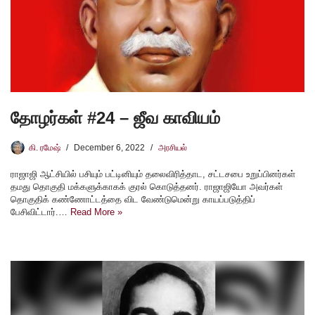
தோழர்கள் #24 – ஜீவ காவியம்
கி. ரமேஷ்
December 6, 2022
அரசியல்
ராஜாஜி ஆட்சியில் பசியும் பட்டினியும் தலைவிரித்தாட, சட்டசபை உறுப்பினர்கள்
தமது தொகுதி மக்களுக்காகக் குரல் கொடுத்தனர். ராஜாஜியோ அவர்கள்
தொகுதிக் கண்ணோட்டத்தை விட வேண்டுமென்று காயப்படுத்திப்
பேசிவிட்டார்.…
Read More »