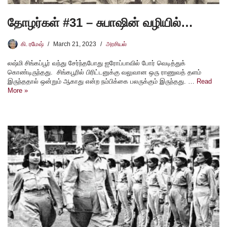
தோழர்கள் #31 – சுபாஷின் வழியில்…
கி. ரமேஷ்
March 21, 2023
அரசியல்
லஷ்மி சிங்கப்பூர் வந்து சேர்ந்தபோது ஐரோப்பாவில் போர் வெடித்துக்
கொண்டிருந்தது. சிங்கபூரில் பிரிட்டனுக்கு வலுவான ஒரு ராணுவத் தளம்
இருந்ததால் ஒன்றும் ஆகாது என்ற நம்பிக்கை பலருக்கும் இருந்தது. …
Read
More »