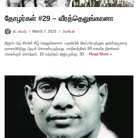
தோழர்கள் #29 – வீரத்தெலுங்கானா
கி. ரமேஷ்
March 7, 2023
அரசியல்
நிஜாம் ஆட்சியின் கீழ் தெலுங்கானா பகுதியில் நிலப்பிரபுத்துவ ஒடுக்குமுறை
தலைவிரித்து ஆடிக் கொண்டிருந்தது. மாநிலத்தின் 60 சதவீத நிலங்கள்
அரசுக்குச் சொந்தம். 10 சதவீதம் நிஜாமுக்கு. 30…
Read More »