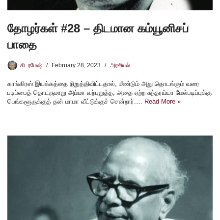
தோழர்கள் #28 – திடமான கம்யூனிசப்
பாதை
கி. ரமேஷ்
February 28, 2023
அரசியல்
காங்கிரஸ் இயக்கத்தை நிறுத்திவிட்டதால், மீண்டும் அது தொடங்கும் வரை
படிப்பைத் தொடருமாறு அம்மா வற்புறுத்த, அதை ஏற்ற சுந்தரய்யா மேல்படிப்புக்கு
பெங்களூருக்குத் தன் மாமா வீட்டுக்குச் சென்றார்.…
Read More »