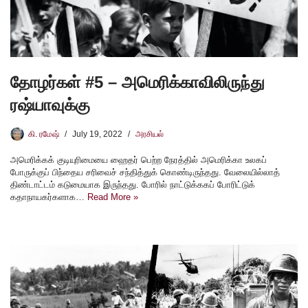
தோழர்கள் #5 – அமெரிக்காவிலிருந்து
ரஷ்யாவுக்கு
கி. ரமேஷ்
July 19, 2022
அரசியல்
அமெரிக்கக் குடியுரிமையை ஹைதர் பெற்ற நேரத்தில் அமெரிக்கா உலகப்
போருக்குப் பிந்தைய சரிவைச் சந்தித்துக் கொண்டிருந்தது. வேலையில்லாத்
திண்டாட்டம் கடுமையாக இருந்தது. போரில் நாட்டுக்ககப் போரிட்டுக்
கதாநாயகர்களாக…
Read More »