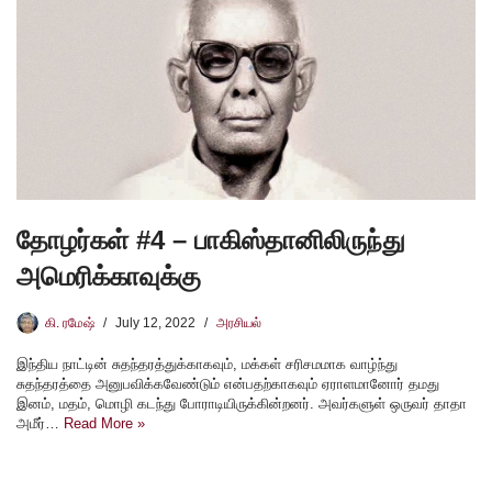
தோழர்கள் #4 – பாகிஸ்தானிலிருந்து
அமெரிக்காவுக்கு
கி. ரமேஷ்
July 12, 2022
அரசியல்
இந்திய நாட்டின் சுதந்தரத்துக்காகவும், மக்கள் சரிசமமாக வாழ்ந்து
சுதந்தரத்தை அனுபவிக்கவேண்டும் என்பதற்காகவும் ஏராளமானோர் தமது
இனம், மதம், மொழி கடந்து போராடியிருக்கின்றனர். அவர்களுள் ஒருவர் தாதா
அமீர்…
Read More »