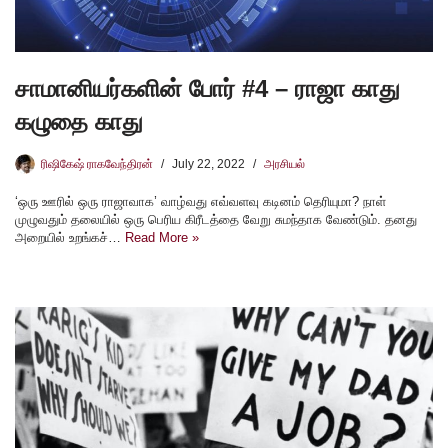
சாமானியர்களின் போர் #4 – ராஜா காது
கழுதை காது
ரிஷிகேஷ் ராகவேந்திரன்
July 22, 2022
அரசியல்
‘ஒரு ஊரில் ஒரு ராஜாவாக’ வாழ்வது எவ்வளவு கடினம் தெரியுமா? நாள்
முழுவதும் தலையில் ஒரு பெரிய கிரீடத்தை வேறு சுமந்தாக வேண்டும். தனது
அறையில் உறங்கச்…
Read More »