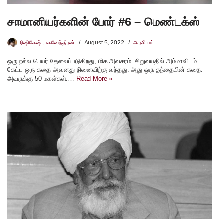
சாமானியர்களின் போர் #6 – மெண்டக்ஸ்
ரிஷிகேஷ் ராகவேந்திரன்
August 5, 2022
அரசியல்
ஒரு நல்ல பெயர் தேவைப்படுகிறது, மிக அவசரம். சிறுவயதில் அம்மாவிடம்
கேட்ட ஒரு கதை அவனது நினைவிற்கு வந்தது. அது ஒரு தந்தையின் கதை.
அவருக்கு 50 மகள்கள்.…
Read More »