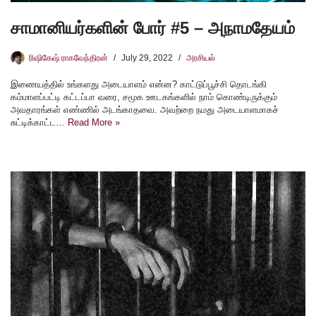
சாமானியர்களின் போர் #5 – அநாமதேயம்
ரிஷிகேஷ் ராகவேந்திரன்
July 29, 2022
அரசியல்
இணையத்தில் உங்களது அடையாளம் என்ன? காட்டுப்பூச்சி தொடங்கி
கம்மாளப்பட்டி கட்டப்பா வரை, சமூக ஊடகங்களில் நாம் கொண்டிருக்கும்
அவதாரங்கள் எண்ணில் அடங்காதவை. அவற்றை நமது அடையாளமாகச்
சுட்டிக்காட்ட…
Read More »