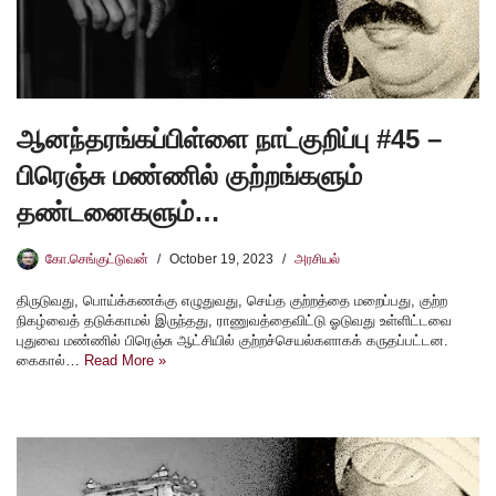
ஆனந்தரங்கப்பிள்ளை நாட்குறிப்பு #45 –
பிரெஞ்சு மண்ணில் குற்றங்களும்
தண்டனைகளும்…
கோ.செங்குட்டுவன்
October 19, 2023
அரசியல்
திருடுவது, பொய்க்கணக்கு எழுதுவது, செய்த குற்றத்தை மறைப்பது, குற்ற
நிகழ்வைத் தடுக்காமல் இருந்தது, ராணுவத்தைவிட்டு ஓடுவது உள்ளிட்டவை
புதுவை மண்ணில் பிரெஞ்சு ஆட்சியில் குற்றச்செயல்களாகக் கருதப்பட்டன.
கைகால்…
Read More »