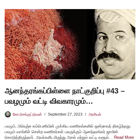
ஆனந்தரங்கப்பிள்ளை நாட்குறிப்பு #43 –
பவழமும் வட்டி விவகாரமும்…
கோ.செங்குட்டுவன்
September 27, 2023
அரசியல்
பவழம், பிரெஞ்சு கம்பெனியின் முக்கிய வணிகங்களில் ஒன்றாகத் திகழ்ந்தது.
பவழம் வாங்கிச் சென்ற வணிகர்கள் பலருக்கும் ஆனந்தரங்கர் ஜாமின்
கொடுத்திருந்தார். அவர்களிடமிருந்து அசல் மற்றும் வட்டி வசூல்…
Read More