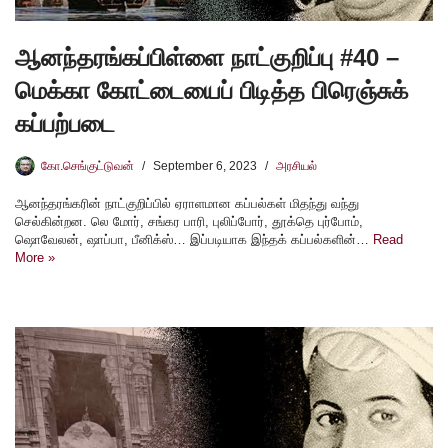
ஆனந்தரங்கப்பிள்ளை நாட்குறிப்பு #40 –
மெக்கா கோட்டையைப் பிடித்த பிரெஞ்சுக்
கப்பற்படை
கோ.செங்குட்டுவன்
September 6, 2023
அரசியல்
ஆனந்தரங்கரின் நாட்குறிப்பில் ஏராளமான கப்பல்கள் மிதந்து வந்து
செல்கின்றன. லெ மோர், சங்கர பாரி, புலிப்போர், தூக்தெ புர்போம்,
ஷொவேலன், ஷாப்பா, பீனிக்ஸ்… இப்படியாக இந்தக் கப்பல்களின்…
Read
More »