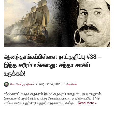
ஆனந்தரங்கப்பிள்ளை நாட்குறிப்பு #38 –
இந்த சரீரம் உங்களது: சந்தா சாகிப்
உருக்கம்!
கோ.செங்குட்டுவன்
August 24, 2023
அரசியல்
சந்தாசாகிப் அதோ வருகிறார் இதோ வருகிறார் என்று சரி, தப்பு கபுறுகள்
(தகவல்கள்) புதுச்சேரிக்கு வந்து கொண்டிருந்தன. இதற்கிடையில் 1749
செப்டெம்பரில் புதுச்சேரி வந்தார் சந்தாசாகிப். அங்கு…
Read More »