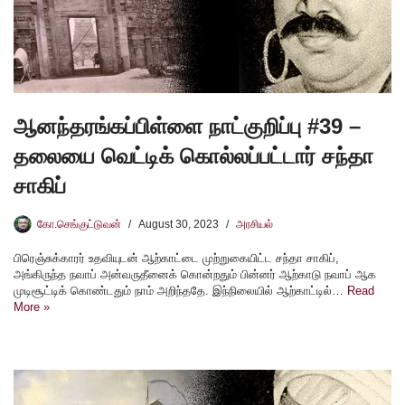
ஆனந்தரங்கப்பிள்ளை நாட்குறிப்பு #39 –
தலையை வெட்டிக் கொல்லப்பட்டார் சந்தா
சாகிப்
கோ.செங்குட்டுவன்
August 30, 2023
அரசியல்
பிரெஞ்சுக்காரர் உதவியுடன் ஆற்காட்டை முற்றுகையிட்ட சந்தா சாகிப்,
அங்கிருந்த நவாப் அன்வருதீனைக் கொன்றதும் பின்னர் ஆற்காடு நவாப் ஆக
முடிசூட்டிக் கொண்டதும் நாம் அறிந்ததே. இந்நிலையில் ஆற்காட்டில்…
Read
More »