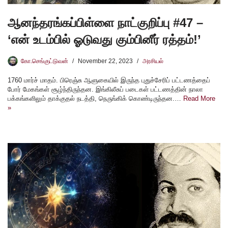
ஆனந்தரங்கப்பிள்ளை நாட்குறிப்பு #47 –
‘என் உடம்பில் ஓடுவது கும்பினீர் ரத்தம்!’
கோ.செங்குட்டுவன்
November 22, 2023
அரசியல்
1760 மார்ச் மாதம். பிரெஞ்சு ஆளுகையில் இருந்த புதுச்சேரிப் பட்டணத்தைப்
போர் மேகங்கள் சூழ்ந்திருந்தன. இங்கிலீசுப் படைகள் பட்டணத்தின் நாலா
பக்கங்களிலும் தாக்குதல் நடத்தி, நெருங்கிக் கொண்டிருந்தன.…
Read More
»