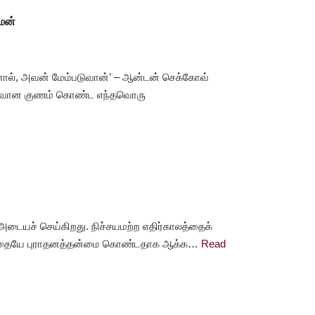
்மன்
டினால், அவன் மேம்படுவான்’ – ஆன்டன் செக்கோவ்
 இழிவான குணம் கொண்ட எந்தவொரு
யச் செய்கிறது. நிச்சயமற்ற எதிர்காலத்தைக்
ாலத்தையே புராதனத்தன்மை கொண்டதாக ஆக்க…
Read